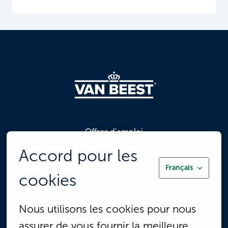
Page d'accueil
Offres d'emploi
Accord pour les
Qui sommes-nous
Français
Nos marques
cookies
Nous utilisons les cookies pour nous 
assurer de vous fournir la meilleure 